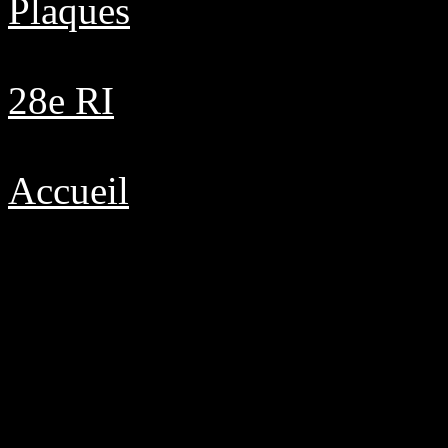
Plaques
28e RI
Accueil